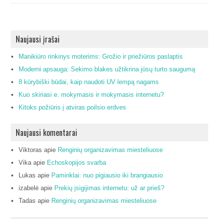
Naujausi įrašai
Manikiūro rinkinys moterims: Grožio ir priežiūros paslaptis
Moderni apsauga: Sekimo blakes užtikrina jūsų turto saugumą
8 kūrybiški būdai, kaip naudoti UV lempą nagams
Kuo skiriasi e. mokymasis ir mokymasis internetu?
Kitoks požiūris į atviras poilsio erdves
Naujausi komentarai
Viktoras
apie
Renginių organizavimas miesteliuose
Vika
apie
Echoskopijos svarba
Lukas
apie
Paminklai: nuo pigiausio iki brangiausio
izabelė
apie
Prekių įsigijimas internetu: už ar prieš?
Tadas
apie
Renginių organizavimas miesteliuose