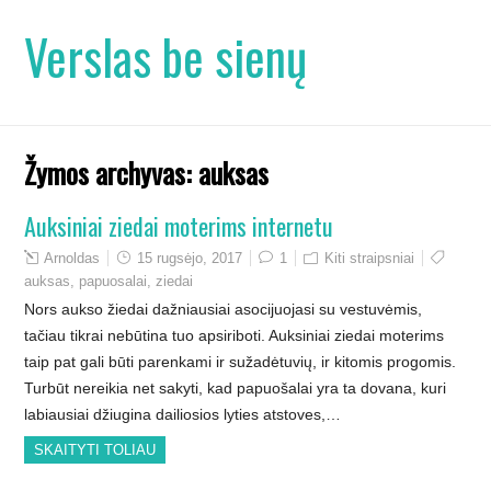
Verslas be sienų
Žymos archyvas:
auksas
Auksiniai ziedai moterims internetu
Arnoldas
15 rugsėjo, 2017
1
Kiti straipsniai
auksas
,
papuosalai
,
ziedai
Nors aukso žiedai dažniausiai asocijuojasi su vestuvėmis,
tačiau tikrai nebūtina tuo apsiriboti. Auksiniai ziedai moterims
taip pat gali būti parenkami ir sužadėtuvių, ir kitomis progomis.
Turbūt nereikia net sakyti, kad papuošalai yra ta dovana, kuri
labiausiai džiugina dailiosios lyties atstoves,…
SKAITYTI TOLIAU