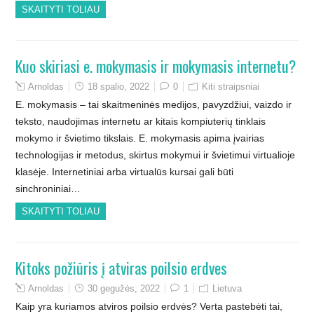
SKAITYTI TOLIAU
Kuo skiriasi e. mokymasis ir mokymasis internetu?
Arnoldas
18 spalio, 2022
0
Kiti straipsniai
E. mokymasis – tai skaitmeninės medijos, pavyzdžiui, vaizdo ir
teksto, naudojimas internetu ar kitais kompiuterių tinklais
mokymo ir švietimo tikslais. E. mokymasis apima įvairias
technologijas ir metodus, skirtus mokymui ir švietimui virtualioje
klasėje. Internetiniai arba virtualūs kursai gali būti
sinchroniniai…
SKAITYTI TOLIAU
Kitoks požiūris į atviras poilsio erdves
Arnoldas
30 gegužės, 2022
1
Lietuva
Kaip yra kuriamos atviros poilsio erdvės? Verta pastebėti tai,