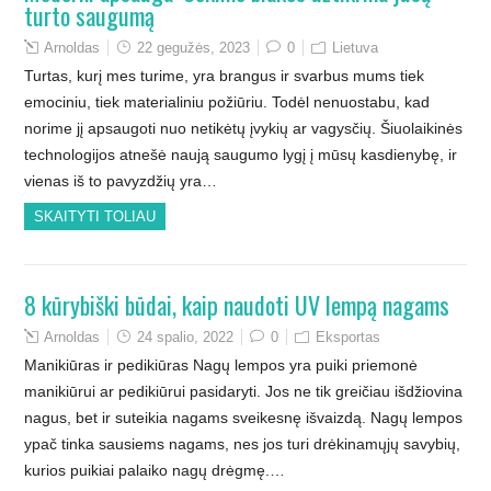
turto saugumą
Arnoldas
22 gegužės, 2023
0
Lietuva
Turtas, kurį mes turime, yra brangus ir svarbus mums tiek
emociniu, tiek materialiniu požiūriu. Todėl nenuostabu, kad
norime jį apsaugoti nuo netikėtų įvykių ar vagysčių. Šiuolaikinės
technologijos atnešė naują saugumo lygį į mūsų kasdienybę, ir
vienas iš to pavyzdžių yra…
SKAITYTI TOLIAU
8 kūrybiški būdai, kaip naudoti UV lempą nagams
Arnoldas
24 spalio, 2022
0
Eksportas
Manikiūras ir pedikiūras Nagų lempos yra puiki priemonė
manikiūrui ar pedikiūrui pasidaryti. Jos ne tik greičiau išdžiovina
nagus, bet ir suteikia nagams sveikesnę išvaizdą. Nagų lempos
ypač tinka sausiems nagams, nes jos turi drėkinamųjų savybių,
kurios puikiai palaiko nagų drėgmę.…