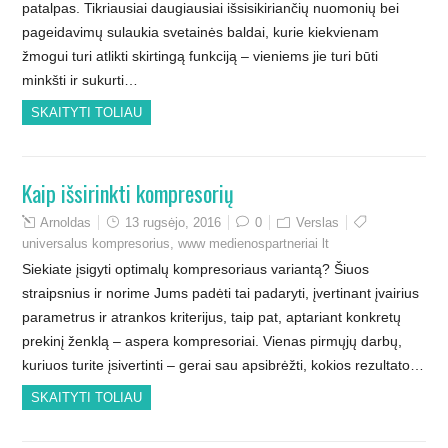
patalpas. Tikriausiai daugiausiai išsisikiriančių nuomonių bei
pageidavimų sulaukia svetainės baldai, kurie kiekvienam
žmogui turi atlikti skirtingą funkciją – vieniems jie turi būti
minkšti ir sukurti…
SKAITYTI TOLIAU
Kaip išsirinkti kompresorių
Arnoldas
13 rugsėjo, 2016
0
Verslas
universalus kompresorius
,
www medienospartneriai lt
Siekiate įsigyti optimalų kompresoriaus variantą? Šiuos
straipsnius ir norime Jums padėti tai padaryti, įvertinant įvairius
parametrus ir atrankos kriterijus, taip pat, aptariant konkretų
prekinį ženklą – aspera kompresoriai. Vienas pirmųjų darbų,
kuriuos turite įsivertinti – gerai sau apsibrėžti, kokios rezultato…
SKAITYTI TOLIAU