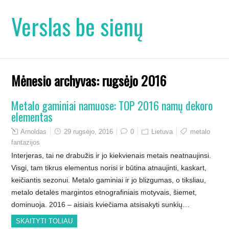
Verslas be sienų
Mėnesio archyvas:
rugsėjo 2016
Metalo gaminiai namuose: TOP 2016 namų dekoro
elementas
Arnoldas
29 rugsėjo, 2016
0
Lietuva
metalo
fantazijos
Interjeras, tai ne drabužis ir jo kiekvienais metais neatnaujinsi.
Visgi, tam tikrus elementus norisi ir būtina atnaujinti, kaskart,
keičiantis sezonui. Metalo gaminiai ir jo blizgumas, o tiksliau,
metalo detalės margintos etnografiniais motyvais, šiemet,
dominuoja. 2016 – aisiais kviečiama atsisakyti sunkių…
SKAITYTI TOLIAU