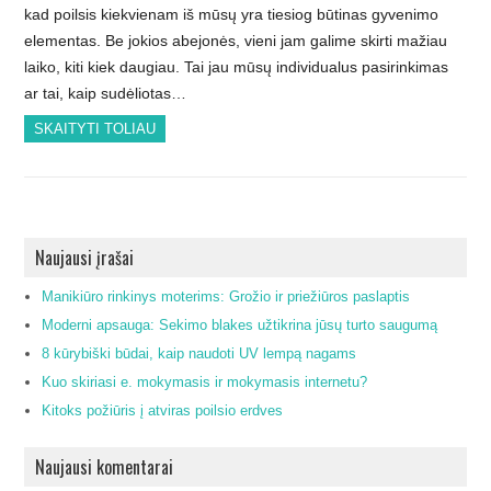
kad poilsis kiekvienam iš mūsų yra tiesiog būtinas gyvenimo
elementas. Be jokios abejonės, vieni jam galime skirti mažiau
laiko, kiti kiek daugiau. Tai jau mūsų individualus pasirinkimas
ar tai, kaip sudėliotas…
SKAITYTI TOLIAU
Naujausi įrašai
Manikiūro rinkinys moterims: Grožio ir priežiūros paslaptis
Moderni apsauga: Sekimo blakes užtikrina jūsų turto saugumą
8 kūrybiški būdai, kaip naudoti UV lempą nagams
Kuo skiriasi e. mokymasis ir mokymasis internetu?
Kitoks požiūris į atviras poilsio erdves
Naujausi komentarai