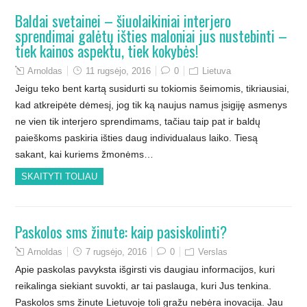
Baldai svetainei – šiuolaikiniai interjero
sprendimai galėtų išties maloniai jus nustebinti –
tiek kainos aspektu, tiek kokybės!
Arnoldas
11 rugsėjo, 2016
0
Lietuva
Jeigu teko bent kartą susidurti su tokiomis šeimomis, tikriausiai,
kad atkreipėte dėmesį, jog tik ką naujus namus įsigiję asmenys
ne vien tik interjero sprendimams, tačiau taip pat ir baldų
paieškoms paskiria išties daug individualaus laiko. Tiesą
sakant, kai kuriems žmonėms…
SKAITYTI TOLIAU
Paskolos sms žinute: kaip pasiskolinti?
Arnoldas
7 rugsėjo, 2016
0
Verslas
Apie paskolas pavyksta išgirsti vis daugiau informacijos, kuri
reikalinga siekiant suvokti, ar tai paslauga, kuri Jus tenkina.
Paskolos sms žinute Lietuvoje toli gražu nebėra inovacija. Jau