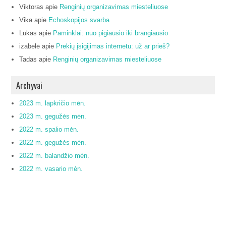
Viktoras
apie
Renginių organizavimas miesteliuose
Vika
apie
Echoskopijos svarba
Lukas
apie
Paminklai: nuo pigiausio iki brangiausio
izabelė
apie
Prekių įsigijimas internetu: už ar prieš?
Tadas
apie
Renginių organizavimas miesteliuose
Archyvai
2023 m. lapkričio mėn.
2023 m. gegužės mėn.
2022 m. spalio mėn.
2022 m. gegužės mėn.
2022 m. balandžio mėn.
2022 m. vasario mėn.
2021 m. lapkričio mėn.
2021 m. spalio mėn.
2021 m. rugsėjo mėn.
2021 m. rugpjūčio mėn.