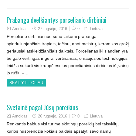
Prabanga dvelkiantys porcelianio dirbiniai
Arnoldas
27 rugsėjo, 2016
0
Lietuva
Porceliano dirbiniai nuo seno laikomi prabanga
spinduliuojančiais trapiais, tačiau, anot meistrų, keramikos grožį
geriausiai atskleidžiančiais daiktais. Porcelianas iki šiandien yra
be galo vertingas ir gerai vertinamas, o naujosios technologijos
leidžia sukurti vis kruopštesnius porcelianinius dirbinius iš įvairių
jo rūšių –…
SKAITYTI TOLIAU
Svetainė pagal Jūsų poreikius
Arnoldas
26 rugsėjo, 2016
0
Lietuva
Renkantis baldus visi turime skirtingų poreikių bei taisyklių,
kurios nusprendžia kokiais baldais apsatyti savo namų