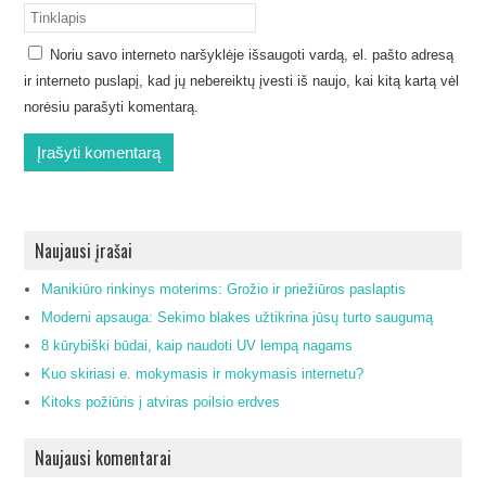
Noriu savo interneto naršyklėje išsaugoti vardą, el. pašto adresą
ir interneto puslapį, kad jų nebereiktų įvesti iš naujo, kai kitą kartą vėl
norėsiu parašyti komentarą.
Naujausi įrašai
Manikiūro rinkinys moterims: Grožio ir priežiūros paslaptis
Moderni apsauga: Sekimo blakes užtikrina jūsų turto saugumą
8 kūrybiški būdai, kaip naudoti UV lempą nagams
Kuo skiriasi e. mokymasis ir mokymasis internetu?
Kitoks požiūris į atviras poilsio erdves
Naujausi komentarai