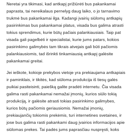
Neretai yra tikimasi, kad antkapį prižiūrėti bus pakankamai
paprasta, tai nereikalaus pernelyg daug laiko, o jo tarnavimo
trukmė bus pakankamai ilga. Kadangi įvairių siūlomų antkapių
pasirinkimas bus pakankamai platus, visada bus galima atrasti
tokius sprendimus, kurie būtų pačiais palankiausiais. Taip pat
visada gali pagelbėti ir specialistai, kurie jums patars, kokios
pasirinkimo galimybės tam tikrais atvejais gali būti pačiomis
palankiausiomis, tad išrinkti tinkamiausią antkapį galėsite
pakankamai greitai.
Jei ieškote, kokioje prekybos vietoje yra prekiaujama antkapiais
ir paminklais, ir tikitės, kad siūloma produkcija iš tiesų galės
puikiai pasiteisinti, paiešką galite pradėti internetu. Čia visada
galima rasti pakankamai nemažai įmonių, kurios siūlo tokią
produkciją, ir galėsite atrasti tokias pasirinkimo galimybes,
kurios būtų pačiomis geriausiomis. Nemažai įmonių,
prekiaujančių tokiomis prekėmis, turi internetines svetaines, ir
jose bus galima rasti pakankami daug įvairios informacijos apie
siūlomas prekes. Tai padės jums paprasčiau nuspręsti, koks