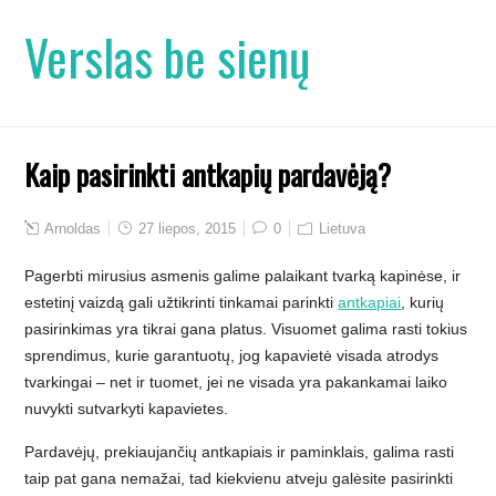
Verslas be sienų
Kaip pasirinkti antkapių pardavėją?
Arnoldas
27 liepos, 2015
0
Lietuva
Pagerbti mirusius asmenis galime palaikant tvarką kapinėse, ir
estetinį vaizdą gali užtikrinti tinkamai parinkti
antkapiai
, kurių
pasirinkimas yra tikrai gana platus. Visuomet galima rasti tokius
sprendimus, kurie garantuotų, jog kapavietė visada atrodys
tvarkingai – net ir tuomet, jei ne visada yra pakankamai laiko
nuvykti sutvarkyti kapavietes.
Pardavėjų, prekiaujančių antkapiais ir paminklais, galima rasti
taip pat gana nemažai, tad kiekvienu atveju galėsite pasirinkti