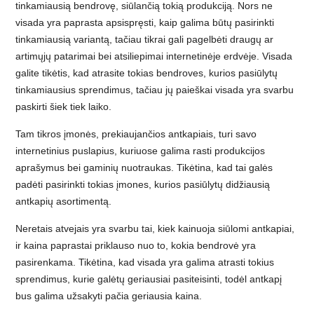
tinkamiausią bendrovę, siūlančią tokią produkciją. Nors ne
visada yra paprasta apsispręsti, kaip galima būtų pasirinkti
tinkamiausią variantą, tačiau tikrai gali pagelbėti draugų ar
artimųjų patarimai bei atsiliepimai internetinėje erdvėje. Visada
galite tikėtis, kad atrasite tokias bendroves, kurios pasiūlytų
tinkamiausius sprendimus, tačiau jų paieškai visada yra svarbu
paskirti šiek tiek laiko.
Tam tikros įmonės, prekiaujančios antkapiais, turi savo
internetinius puslapius, kuriuose galima rasti produkcijos
aprašymus bei gaminių nuotraukas. Tikėtina, kad tai galės
padėti pasirinkti tokias įmones, kurios pasiūlytų didžiausią
antkapių asortimentą.
Neretais atvejais yra svarbu tai, kiek kainuoja siūlomi antkapiai,
ir kaina paprastai priklauso nuo to, kokia bendrovė yra
pasirenkama. Tikėtina, kad visada yra galima atrasti tokius
sprendimus, kurie galėtų geriausiai pasiteisinti, todėl antkapį
bus galima užsakyti pačia geriausia kaina.