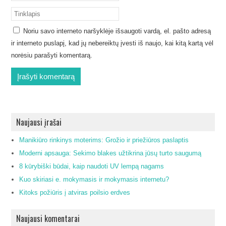
Noriu savo interneto naršyklėje išsaugoti vardą, el. pašto adresą
ir interneto puslapį, kad jų nebereiktų įvesti iš naujo, kai kitą kartą vėl
norėsiu parašyti komentarą.
Naujausi įrašai
Manikiūro rinkinys moterims: Grožio ir priežiūros paslaptis
Moderni apsauga: Sekimo blakes užtikrina jūsų turto saugumą
8 kūrybiški būdai, kaip naudoti UV lempą nagams
Kuo skiriasi e. mokymasis ir mokymasis internetu?
Kitoks požiūris į atviras poilsio erdves
Naujausi komentarai