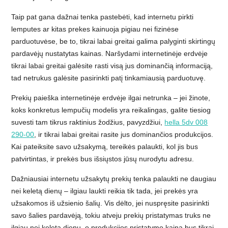
Taip pat gana dažnai tenka pastebėti, kad internetu pirkti
lemputes ar kitas prekes kainuoja pigiau nei fizinėse
parduotuvėse, be to, tikrai labai greitai galima palyginti skirtingų
pardavėjų nustatytas kainas. Naršydami internetinėje erdvėje
tikrai labai greitai galėsite rasti visą jus dominančią informaciją,
tad netrukus galėsite pasirinkti patį tinkamiausią parduotuvę.
Prekių paieška internetinėje erdvėje ilgai netrunka – jei žinote,
koks konkretus lempučių modelis yra reikalingas, galite tiesiog
suvesti tam tikrus raktinius žodžius, pavyzdžiui,
hella 5dv 008
290-00
, ir tikrai labai greitai rasite jus dominančios produkcijos.
Kai pateiksite savo užsakymą, tereikės palaukti, kol jis bus
patvirtintas, ir prekės bus išsiųstos jūsų nurodytu adresu.
Dažniausiai internetu užsakytų prekių tenka palaukti ne daugiau
nei keletą dienų – ilgiau laukti reikia tik tada, jei prekės yra
užsakomos iš užsienio šalių. Vis dėlto, jei nuspręsite pasirinkti
savo šalies pardavėją, tokiu atveju prekių pristatymas truks ne
ilgiau nei keletą dienų, o produkcijos pristatymo kaina bus tikrai