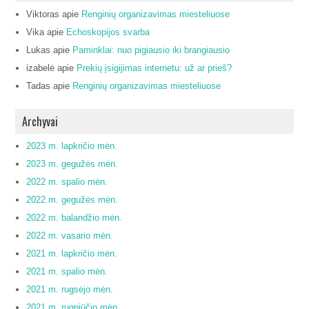
Viktoras
apie
Renginių organizavimas miesteliuose
Vika
apie
Echoskopijos svarba
Lukas
apie
Paminklai: nuo pigiausio iki brangiausio
izabelė
apie
Prekių įsigijimas internetu: už ar prieš?
Tadas
apie
Renginių organizavimas miesteliuose
Archyvai
2023 m. lapkričio mėn.
2023 m. gegužės mėn.
2022 m. spalio mėn.
2022 m. gegužės mėn.
2022 m. balandžio mėn.
2022 m. vasario mėn.
2021 m. lapkričio mėn.
2021 m. spalio mėn.
2021 m. rugsėjo mėn.
2021 m. rugpjūčio mėn.