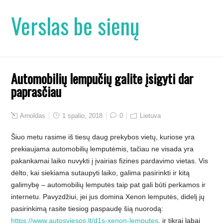
Verslas be sienų
Automobilių lempučių galite įsigyti dar
paprasčiau
Arnoldas
1 spalio, 2018
0
Lietuva
Šiuo metu rasime iš tiesų daug prekybos vietų, kuriose yra
prekiaujama automobilių lemputėmis, tačiau ne visada yra
pakankamai laiko nuvykti į įvairias fizines pardavimo vietas. Vis
dėlto, kai siekiama sutaupyti laiko, galima pasirinkti ir kitą
galimybę – automobilių lemputės taip pat gali būti perkamos ir
internetu. Pavyzdžiui, jei jus domina Xenon lemputės, didelį jų
pasirinkimą rasite tiesiog paspaudę šią nuorodą:
https://www.autosviesos.lt/d1s-xenon-lemputes
, ir tikrai labai