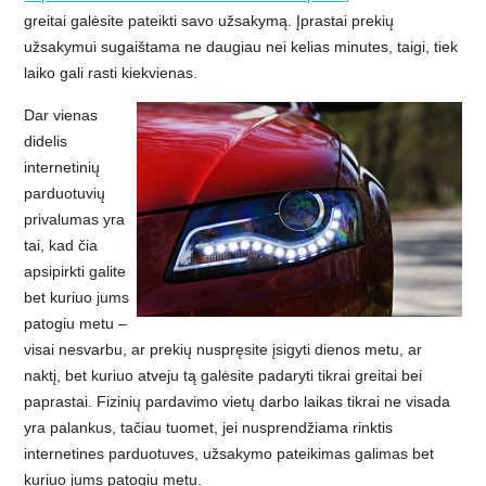
greitai galėsite pateikti savo užsakymą. Įprastai prekių
užsakymui sugaištama ne daugiau nei kelias minutes, taigi, tiek
laiko gali rasti kiekvienas.
Dar vienas
didelis
internetinių
parduotuvių
privalumas yra
tai, kad čia
apsipirkti galite
bet kuriuo jums
patogiu metu –
visai nesvarbu, ar prekių nuspręsite įsigyti dienos metu, ar
naktį, bet kuriuo atveju tą galėsite padaryti tikrai greitai bei
paprastai. Fizinių pardavimo vietų darbo laikas tikrai ne visada
yra palankus, tačiau tuomet, jei nusprendžiama rinktis
internetines parduotuves, užsakymo pateikimas galimas bet
kuriuo jums patogiu metu.