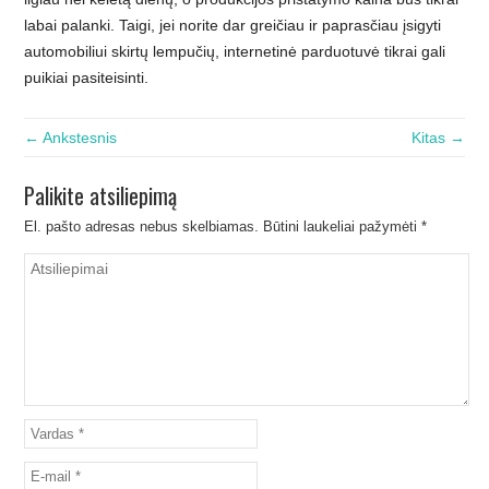
labai palanki. Taigi, jei norite dar greičiau ir paprasčiau įsigyti
automobiliui skirtų lempučių, internetinė parduotuvė tikrai gali
puikiai pasiteisinti.
← Ankstesnis
Kitas →
Palikite atsiliepimą
El. pašto adresas nebus skelbiamas.
Būtini laukeliai pažymėti
*