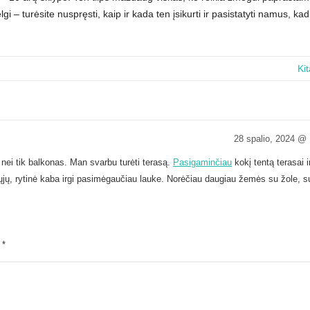
i – turėsite nuspręsti, kaip ir kada ten įsikurti ir pasistatyti namus, kad
Ki
28 spalio, 2024 @
ei tik balkonas. Man svarbu turėti terasą.
Pasigaminčiau
kokį tentą terasai ir
mųjų, rytinė kaba irgi pasimėgaučiau lauke. Norėčiau daugiau žemės su žole, s
i
*