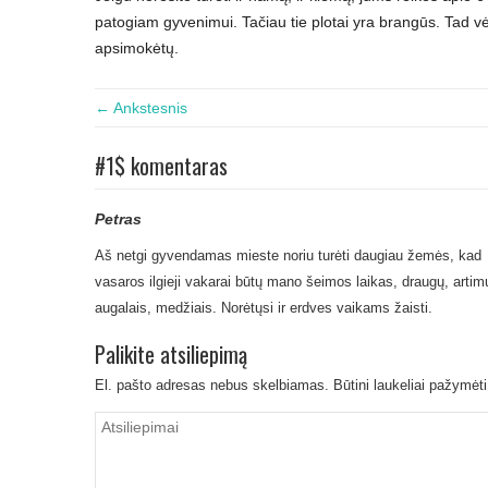
patogiam gyvenimui. Tačiau tie plotai yra brangūs. Tad vėlg
apsimokėtų.
← Ankstesnis
#1$ komentaras
Petras
Aš netgi gyvendamas mieste noriu turėti daugiau žemės, kad n
vasaros ilgieji vakarai būtų mano šeimos laikas, draugų, arti
augalais, medžiais. Norėtųsi ir erdves vaikams žaisti.
Palikite atsiliepimą
El. pašto adresas nebus skelbiamas.
Būtini laukeliai pažymėt