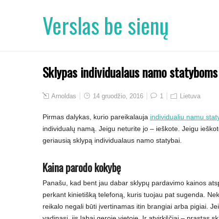
Verslas be sienų
Sklypas individualaus namo statyboms
Arnoldas
14 gruodžio, 2016
1
Lietuva
Pirmas dalykas, kurio pareikalauja
individualiu namu stat
individualų namą. Jeigu neturite jo – ieškote. Jeigu ieškot
geriausią sklypą individualaus namo statybai.
Kaina parodo kokybę
Panašu, kad bent jau dabar sklypų pardavimo kainos atspin
perkant kinietišką telefoną, kuris tuojau pat sugenda. Ne
reikalo negali būti įvertinamas itin brangiai arba pigiai. 
vadinasi, jis labai geroje vietoje. Ir atvirkščiai – prastas