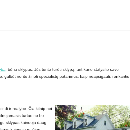
yba
, būna sklypas. Jūs turite turėti sklypą, ant kurio statysite savo
e, galbūt norite žinoti specialistų patarimus, kaip neapsigauti, renkantis
di ir realybę. Čia kitaip nei
kilnojamasis turtas ne be
Jeigu sklypas kainuoja daug,
 sklypas kainuoja mažiau.