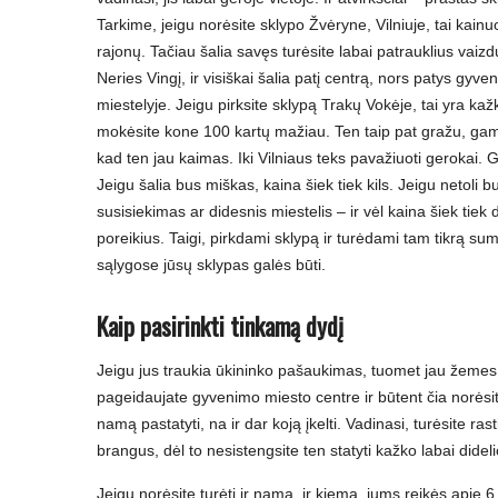
Tarkime, jeigu norėsite sklypo Žvėryne, Vilniuje, tai kainu
rajonų. Tačiau šalia savęs turėsite labai patrauklius vaiz
Neries Vingį, ir visiškai šalia patį centrą, nors patys gy
miestelyje. Jeigu pirksite sklypą Trakų Vokėje, tai yra ka
mokėsite kone 100 kartų mažiau. Ten taip pat gražu, gam
kad ten jau kaimas. Iki Vilniaus teks pavažiuoti gerokai. 
Jeigu šalia bus miškas, kaina šiek tiek kils. Jeigu netoli b
susisiekimas ar didesnis miestelis – ir vėl kaina šiek tiek
poreikius. Taigi, pirkdami sklypą ir turėdami tam tikrą su
sąlygose jūsų sklypas galės būti.
Kaip pasirinkti tinkamą dydį
Jeigu jus traukia ūkininko pašaukimas, tuomet jau žemes 
pageidaujate gyvenimo miesto centre ir būtent čia norėsite
namą pastatyti, na ir dar koją įkelti. Vadinasi, turėsite r
brangus, dėl to nesistengsite ten statyti kažko labai dideli
Jeigu norėsite turėti ir namą, ir kiemą, jums reikės apie