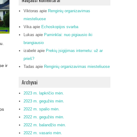
Naujausi komentarai
Viktoras
apie
Renginių organizavimas
miesteliuose
Vika
apie
Echoskopijos svarba
Lukas
apie
Paminklai: nuo pigiausio iki
brangiausio
u.
izabelė
apie
Prekių įsigijimas internetu: už ar
prieš?
se ir
Tadas
apie
Renginių organizavimas miesteliuose
Archyvai
2023 m. lapkričio mėn.
2023 m. gegužės mėn.
lps
2022 m. spalio mėn.
2022 m. gegužės mėn.
2022 m. balandžio mėn.
2022 m. vasario mėn.