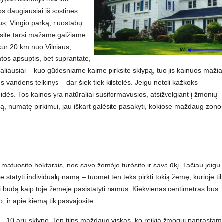
os daugiausiai iš sostinės
dus, Vingio parką, nuostabų
vensite tarsi mažame gaižiame
žkur 20 km nuo Vilniaus,
tos apsuptis, bet suprantate,
Galiausiai – kuo gūdesniame kaime pirksite sklypą, tuo jis kainuos mažia
us vandens telkinys – dar šiek tiek kilstelės. Jeigu netoli kažkoks
 didės. Tos kainos yra natūraliai susiformavusios, atsižvelgiant į žmonių
mą, numatę pirkimui, jau iškart galėsite pasakyti, kokiose maždaug zono
matuosite hektarais, nes savo žemėje turėsite ir savą ūkį. Tačiau jeigu
 statyti individualų namą – tuomet ten teks pirkti tokią žemę, kurioje ti
asti būdą kaip toje žemėje pasistatyti namus. Kiekvienas centimetras bus
o, ir apie kiemą tik pasvajosite.
 6 – 10 arų sklypo. Ten tilps maždaug viskas, ko reikia žmogui paprastam