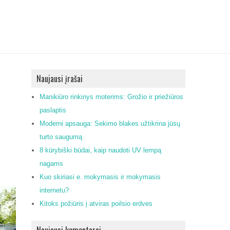
Naujausi įrašai
Manikiūro rinkinys moterims: Grožio ir priežiūros
paslaptis
Moderni apsauga: Sekimo blakes užtikrina jūsų
turto saugumą
8 kūrybiški būdai, kaip naudoti UV lempą
nagams
Kuo skiriasi e. mokymasis ir mokymasis
internetu?
Kitoks požiūris į atviras poilsio erdves